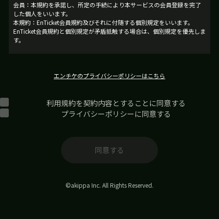
会員：本規約を承諾し、所定の手続により本サービスの会員登録を完了
した個人をいいます。
本規約：EnTicket会員規約及びそれに付随する個別規定をいいます。
EnTicket会員規約と個別規定が矛盾抵触する場合は、個別規定を優先しま
す。
第2条（本規約の適用範囲及び本規約の変更）
エンチケのプライバシーポリシーはこちら
本規約は、当社及び会員に対して適用されます。
当社は、民法第548条の4の規定に基づいて、本規約を変更することが
できます。当社が本規約を変更する際は、少なくとも14日の予告期間
利用規約を契約内容とすることに同意する
をおいて、変更後の本規約の内容および変更の効力発生日を会員等に
通知するものとし、当該予告期間の満了日の経過をもって、本規約の
プライバシーポリシーに同意する
変更の効果が生じるものとします。
本規約変更の効力発生日以降に、会員等が本サービスを利用した場合
には、本規約の変更に同意したものとみなします。本規約の変更に同
意しない会員等は、本サービスから退会し、本サービスおよび本サイ
同意する
トの利用を停止してください。
第3条（会員登録）
©akippa Inc. All Rights Reserved.
本サービスの利用希望者（以下「利用希望者」といいます。）は、当
社が定める方法に従い、本規約を承諾した上で、利用希望者本人が必
要情報を正確に当社に提供した上で利用申込みを行い、当社が承諾し