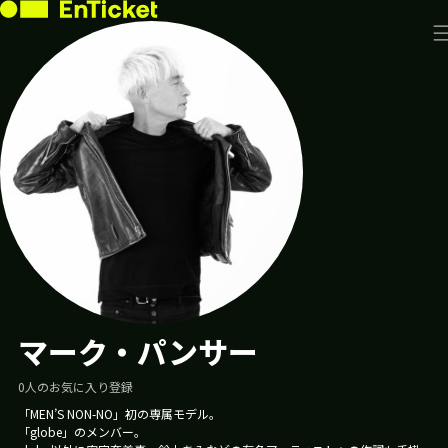
投
ユ
ー
稿
販
ザ
が
売
ー
BOB2026(別
中
あ
は
府
り
い
温
ま
ま
泉
せ
せ
ぶ
ん
ん
っ
か
け
フ
ェ
ス
2026)
的
マーク・パンサー
ヶ
浜
0
人のお気に入り登録
公
園・
「MEN’S NON-NO」初の専属モデル。
別
「globe」のメンバー。
府