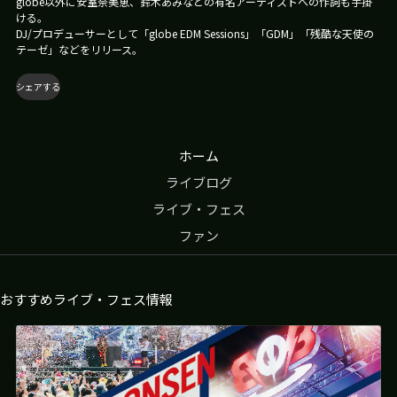
globe以外に安室奈美恵、鈴木あみなどの有名アーティストへの作詞も手掛
ス
ける。
パ
DJ/プロデューサーとして「globe EDM Sessions」「GDM」「残酷な天使の
ビ
テーゼ」などをリリース。
ー
チ
シェアする
2026/8/29
(土)
10:00
開
ホーム
場
/
ライブログ
10:00
ライブ・フェス
開
演
ファン
おすすめライブ・フェス情報