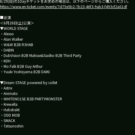
6/29(日)の1Dayチケットをお求めの場合は、以下のページからご購入ください。
https://www.en-ticket.com/events/7d75e5b2-7b23-46f3-9ab3-f493cf2a01df
■出演
＜6月28日(土)公演＞
▼WORLD STAGE
・Alesso
・Alan Walker
・W&W B2B R3HAB
・DABIN
・DubVision B2B Matisse&Sadko B2B Third Party
・KDH
・Mo Falk B2B Guy Arthur
・Yuuki Yoshiiyama B2B DAIKI
▼Dream STAGE powered by collet
・Astrix
・Animato
・WHITENO1SE B2B PARTYMONSTER
・Krewella
・Habstrakt
・ODD MOB
・SMACK
・Tatsunoshin