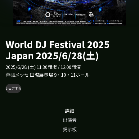
Guy Arthur
Yuuki Yoshiiyama B2B DAIKI
Astrix
World DJ Festival 2025
Animato
Japan 2025/6/28(土)
WHITENO1SE
2025/6/28 (土) 11:30開場 / 12:00開演
クルーウェラ
幕張メッセ 国際展示場 9・10・11ホール
Habstrakt
シェアする
Odd Mob
詳細
SMACK
出演者
Tatsunoshin
掲示板