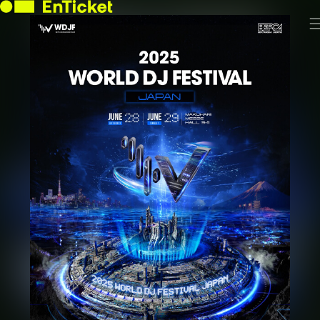
投
稿
アレッソ
が
アラン・ウォーカー
あ
り
W&W
ま
せ
R3HAB
ん
Dabin
ダブヴィジョン
Matisse & Sadko
Third Party
KDH
Mo Falk