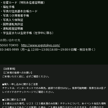
・在留カード（特別永住者証明書）
・福祉手帳
・写真付住民基本台帳カード
・写真つき障害者手帳
・写真入り保険証
・国際運転免許証
・運転経歴証明書
・学生証または生徒手帳（在学中に限る）
お問い合わせ先
SOGO TOKYO
http://www.sogotokyo.com/
03-3405-9999（月〜土 12:00〜13:00/16:00〜19:00※日曜・祝日を除く）
【注意事項】
【ご来場の皆様へのお願い】
ご来場いただく前に、必ずご確認ください。
◼購入・申し込みに関するご注意
チケットは、インターネットでのみ販売。店頭での受付はなし。発券可能時期・発券方法は各プ
レイガイドのチケットページでご確認ください。
◼公演に関するご注意
１８歳以上は入場可。Ｕ２３（２３歳未満のみ対象）チケットについて、本イベント当日入場時
に２３歳以上であることが発覚した場合、ご入場をお断りさせていただきます。 その際のチケ