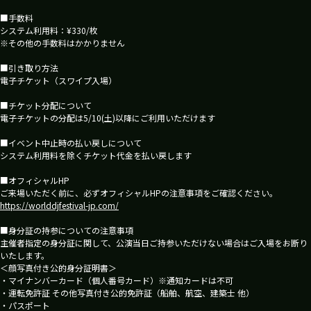
■手数料
システム利用料：¥330/枚
※その他の手数料はかかりません
■引き取り方法
電子チケット（スワイプ入場）
■チケット分配について
電子チケットの分配は5/10(土)以降にご利用いただけます
■イベント中止時の払い戻しについて
システム利用料を除くチケット代金を払い戻します
■オフィシャルHP
ご来場いただく前に、必ずオフィシャルHPの注意事項をご確認ください。
https://worlddjfestival-jp.com/
■身分証の持参についての注意事項
主催者指定の身分証に関して、公演当日ご持参いただけない場合はご入場をお断り
いたします。
＜顔写真付き公的身分証明書＞
・マイナンバーカード（個人番号カード）※通知カードは不可
・運転免許証 その他写真付き公的免許証（船舶、航空、建築士 他）
・パスポート