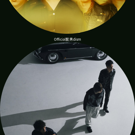
Official髭男dism