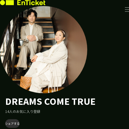
投
ラ
ア
イ
イ
稿
ブ・
ス
が
フ
あ
ェ
り
ス
が
ま
あ
せ
り
ん
ま
せ
ん
DREAMS COME TRUE
14
人のお気に入り登録
シェアする