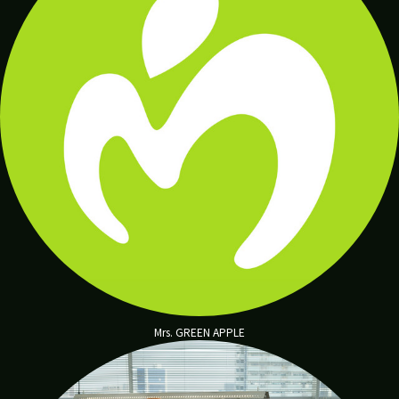
あ
や
nezu
Mrs. GREEN APPLE