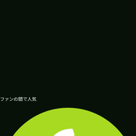
ファンの間で人気
masamasa2241
Kazuheeeee