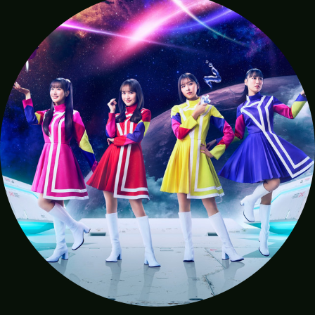
て
ぃ
manabu
hide