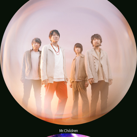
dig
Mr.Children
ご
っ