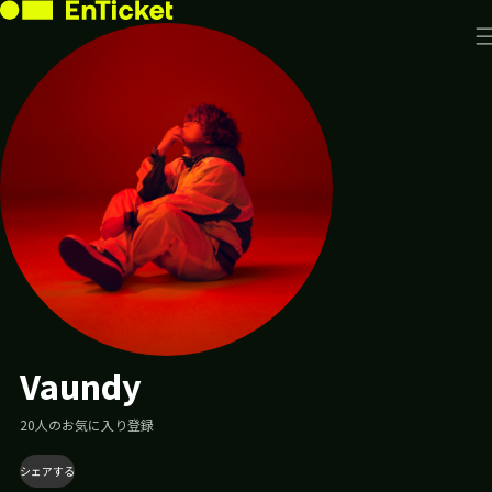
投
ラ
イ
稿
ブ・
が
フ
あ
ェ
り
ス
が
ま
あ
せ
り
ん
ま
せ
ん
お
っ
き
ー
み
Vaundy
ー
ふ
ー
20
人のお気に入り登録
お
か
シェアする
き