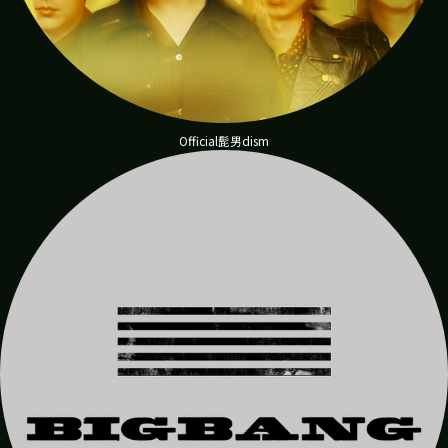
Official髭男dism