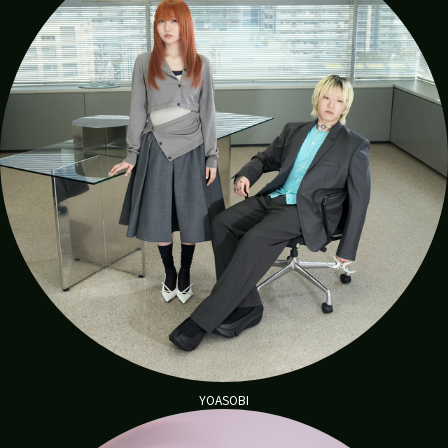
し
ろ
に
じ
猫
EnTicket
Test
utsumi
YOASOBI